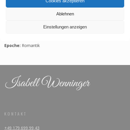
Cookies akzeptieren
Saint-Saens, Camille
Ablehnen
Einstellungen anzeigen
Titel:
Ave Maria
Komponist:
Saint-Saens, Camille
Epoche:
Romantik
KONTAKT
+49 179 699 99 43